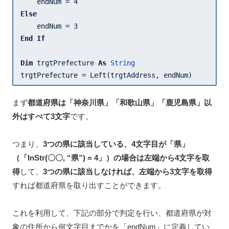
    endNum = 
4
Else
    endNum = 
3
End
If
Dim
 trgtPrefecture 
As
String
trgtPrefecture = Left(trgtAddress, endNum)
まず
都道府県は「神奈川県」「和歌山県」「鹿児島県」以
外はすべて3文字
です。
つまり、
3つの県に該当している、4文字目が「県」
（「InStr(〇〇, “県”) = 4」）の場合は左端から4文字を取
得
して、
3つの県に該当しなければ、左端から3文字を取得
すれば都道府県を取り出すことができます。
これを利用して、下記の部分で判定を行い、都道府県が対
象の住所から何文字目までかを「endNum」に定義してい