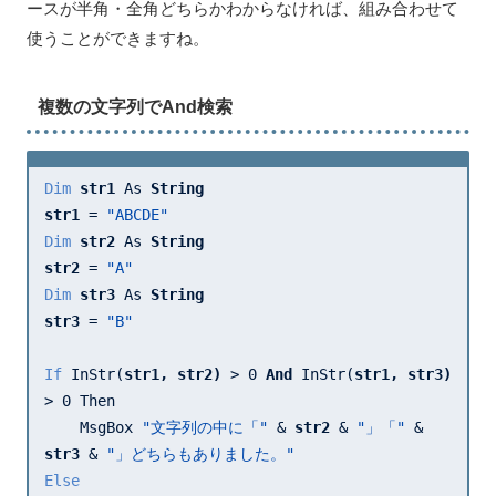
ースが半角・全角どちらかわからなければ、組み合わせて
使うことができますね。
複数の文字列でAnd検索
Dim
str1 
As 
str1 
= 
"ABCDE"
Dim
str2 
As 
str2 
= 
"A"
Dim
str3 
As 
str3 
= 
"B"
If
 InStr(
str1, 
str2) 
> 
0
And 
InStr(
str1, 
str3) 
> 
0
 Then

    MsgBox 
"文字列の中に「"
 & 
str2 
& 
"」「"
 & 
str3 
& 
"」どちらもありました。"
Else