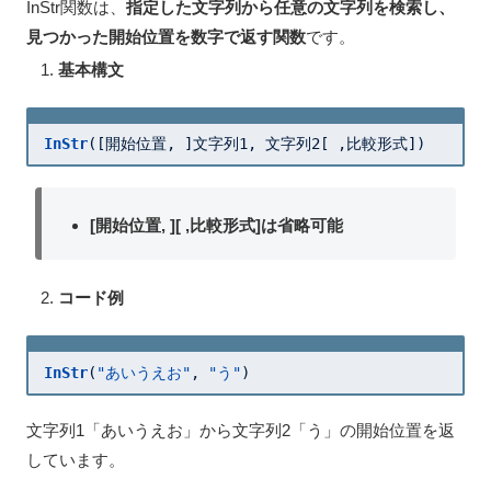
InStr関数は、
指定した文字列から任意の文字列を検索し、
見つかった開始位置を数字で返す関数
です。
基本構文
InStr
([開始位置, ]文字列
1
, 文字列
2
[ ,比較形式])
[開始位置, ][ ,比較形式]は省略可能
コード例
InStr
(
"あいうえお"
, 
"う"
)
文字列1「あいうえお」から文字列2「う」の開始位置を返
しています。