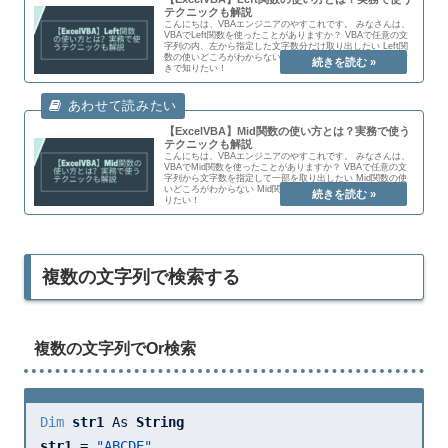
テクニックも解説
こんにちは、VBAエンジニアのやすこれです。 みなさんは、
VBAでLeft関数を使ったことがありますか？ VBAで任意の文
字列の内、左から指定した文字数分だけ取り出したい Left関
数の使いどころがわからない Left関数の利用の仕方を実例付
きで知りたい！
【ExcelVBA】Mid関数の使い方とは？実務で使う
テクニックも解説
こんにちは、VBAエンジニアのやすこれです。 みなさんは、
VBAでMid関数を使ったことがありますか？ VBAで任意の文
字列から文字数を指定して一部を取り出したい Mid関数の使
いどころがわからない Mid関数の利用の仕方を実例付きで知
りたい！
複数の文字列で検索する
複数の文字列でOr検索
Dim
str1 
As 
str1 
= 
"ABCDE"