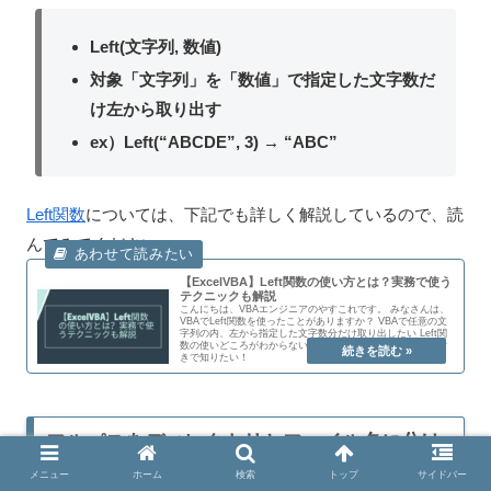
Left(文字列, 数値)
対象「文字列」を「数値」で指定した文字数だ
け左から取り出す
ex）Left(“ABCDE”, 3) → “ABC”
Left関数
については、下記でも詳しく解説しているので、読
んでみてください。
【ExcelVBA】Left関数の使い方とは？実務で使う
テクニックも解説
こんにちは、VBAエンジニアのやすこれです。 みなさんは、
VBAでLeft関数を使ったことがありますか？ VBAで任意の文
字列の内、左から指定した文字数分だけ取り出したい Left関
数の使いどころがわからない Left関数の利用の仕方を実例付
きで知りたい！
フルパスをディレクトリとファイル名に分け
る
メニュー
ホーム
検索
トップ
サイドバー