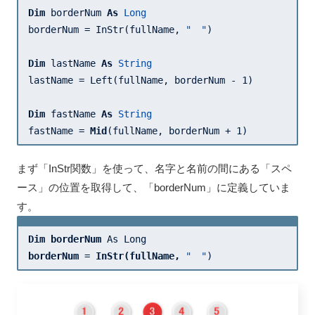
Dim
 borderNum 
As
Long
borderNum = InStr(fullName, 
"　"
)

Dim
 lastName 
As
String
lastName = Left(fullName, borderNum - 
1
)

Dim
 fastName 
As
String
fastName = 
Mid
(fullName, borderNum + 
1
)
まず「InStr関数」を使って、名字と名前の間にある「スペ
ース」の位置を取得して、「borderNum」に定義していま
す。
Dim 
borderNum 
borderNum 
= 
InStr(fullName, 
"　"
)