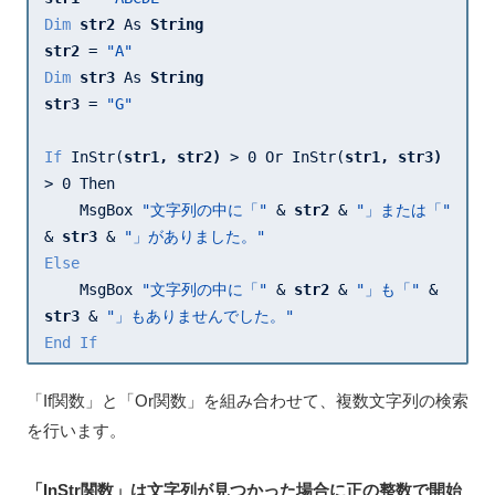
Dim
str2 
As 
str2 
= 
"A"
Dim
str3 
As 
str3 
= 
"G"
If
 InStr(
str1, 
str2) 
> 
0
 Or InStr(
str1, 
str3) 
> 
0
 Then

    MsgBox 
"文字列の中に「"
 & 
str2 
& 
"」または「"
& 
str3 
& 
"」がありました。"
Else
    MsgBox 
"文字列の中に「"
 & 
str2 
& 
"」も「"
 & 
str3 
& 
"」もありませんでした。"
End
If
「If関数」と「Or関数」を組み合わせて、複数文字列の検索
を行います。
「InStr関数」は文字列が見つかった場合に正の整数で開始