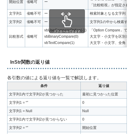
開始位置
省略可
ー
「比較軽視」が指定されて
文字列1
省略不可
ー
検索対象となる文字列
文字列2
省略不可
ー
文字列1の中から検索する
vbUseCompareOption(-1)
「Option Compare」
スクロールできます
比較形式
省略可
vbBinaryCompare(0)
大文字・小文字を区別して
vbTextCompare(1)
大文字・小文字、全角・半
InStr関数の返り値
各引数の値による返り値を一覧で解説します。
条件
返り値
文字列1内で文字列2が見つかった
最初に見つかった位置
文字列1 = “”
0
文字列1 = Null
Null
文字列1内で文字列2が見つからない
0
文字列2 = “”
開始位置