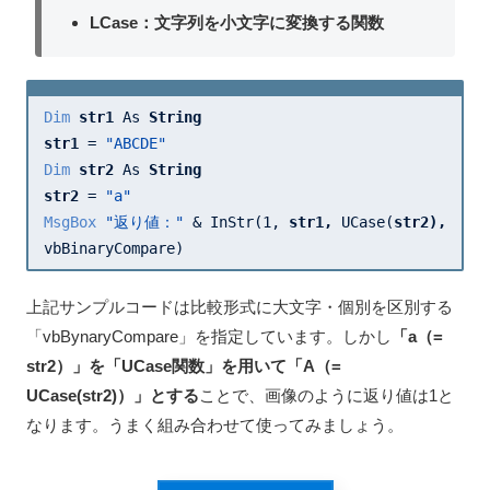
LCase：文字列を小文字に変換する関数
Dim
str1 
As 
str1 
= 
"ABCDE"
Dim
str2 
As 
str2 
= 
"a"
MsgBox
"返り値："
 & InStr(
1
, 
str1, 
UCase(
str2), 
vbBinaryCompare)
上記サンプルコードは比較形式に大文字・個別を区別する
「vbBynaryCompare」を指定しています。しかし
「a（=
str2）」を「UCase関数」を用いて「A（=
UCase(str2)）」とする
ことで、画像のように返り値は1と
なります。うまく組み合わせて使ってみましょう。