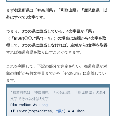
まず
都道府県は「神奈川県」「和歌山県」「鹿児島県」以
外はすべて3文字
です。
つまり、
3つの県に該当している、4文字目が「県」
（「InStr(〇〇, “県”) = 4」）の場合は左端から4文字を取
得
して、
3つの県に該当しなければ、左端から3文字を取得
すれば都道府県を取り出すことができます。
これを利用して、下記の部分で判定を行い、都道府県が対
象の住所から何文字目までかを「endNum」に定義してい
ます。
'都道府県は「神奈川県」「和歌山県」「鹿児島県」のみ4
文字でそれ以外は3文字
Dim
 endNum 
As
Long
If
 InStr(trgtAddress, 
"県"
) = 
4
Then