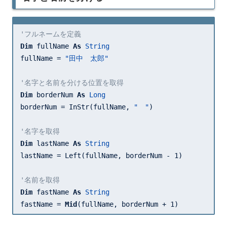
'フルネームを定義
Dim
 fullName 
As
String
fullName = 
"田中　太郎"
'名字と名前を分ける位置を取得
Dim
 borderNum 
As
Long
borderNum = InStr(fullName, 
"　"
)

'名字を取得
Dim
 lastName 
As
String
lastName = Left(fullName, borderNum - 
1
)

'名前を取得
Dim
 fastName 
As
String
fastName = 
Mid
(fullName, borderNum + 
1
)