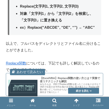
Replace(文字列1, 文字列2, 文字列3)
対象「文字列1」から「文字列2」を検索し、
「文字列3」に置き換える
ex）Replace(“ABCDE”, “DE”, “”) → “ABC”
以上で、フルパスをディレクトリとファイル名に分けるこ
とができました。
Replace関数
については、下記でも詳しく解説しているの
で、読んでみてください。
【ExcelVBA】Replace関数の使い方とは？実務で
使うテクニックも解説
みなさんは、VBAでReplace関数を使ったことがありますか？
VBAで任意の文字列を他の文字列に置き換えたい Replace関
数の使いどころがわからない Replace関数の利用の仕方を実
例付きで知りたい！
メニュー
ホーム
検索
トップ
サイドバー
また、ファイル名の取得は、
Dir関数
でも行うことができま