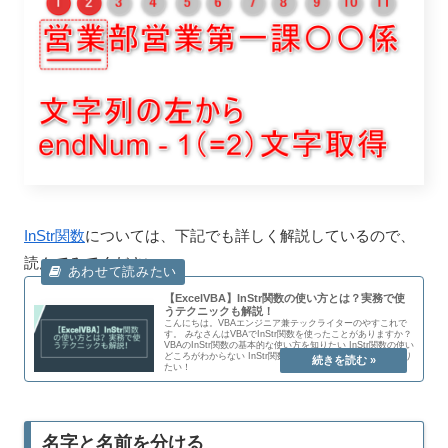
InStr関数
については、下記でも詳しく解説しているので、
読んでみてください。
【ExcelVBA】InStr関数の使い方とは？実務で使
うテクニックも解説！
こんにちは。VBAエンジニア兼テックライターのやすこれで
す。 みなさんはVBAでInStr関数を使ったことがありますか？
VBAのInStr関数の基本的な使い方を知りたい InStr関数の使い
どころがわからない InStr関数の利用の仕方を実例付きで知り
たい！
名字と名前を分ける