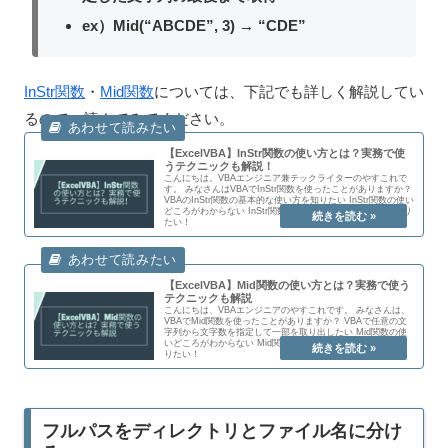
ex）Mid(“ABCDE”, 3) → “CDE”
InStr関数
・
Mid関数
については、下記でも詳しく解説してい
るので、読んでみてください。
【ExcelVBA】InStr関数の使い方とは？実務で使
うテクニックも解説！
こんにちは。VBAエンジニア兼テックライターのやすこれで
す。 みなさんはVBAでInStr関数を使ったことがありますか？
VBAのInStr関数の基本的な使い方を知りたい InStr関数の使い
どころがわからない InStr関数の利用の仕方を実例付きで知り
たい！
【ExcelVBA】Mid関数の使い方とは？実務で使う
テクニックも解説
こんにちは、VBAエンジニアのやすこれです。 みなさんは、
VBAでMid関数を使ったことがありますか？ VBAで任意の文
字列から文字数を指定して一部を取り出したい Mid関数の使
いどころがわからない Mid関数の利用の仕方を実例付きで知
りたい！
フルパスをディレクトリとファイル名に分け