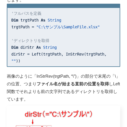
'フルパスを定義
Dim
 trgtPath 
As
String
trgtPath = 
"C:\サンプル\SampleFile.xlsx"
'ディレクトリを取得
Dim
 dirStr 
As
String
dirStr = Left(trgtPath, InStrRev(trgtPath, 
""
))
画像のように「InStrRev(trgtPath, “\”)」の部分で末尾の「\」
の位置、つまり
ファイル名が始まる直前の位置を取得
しLeft
関数でそれよりも前の文字列であるディレクトリを取得し
ています。