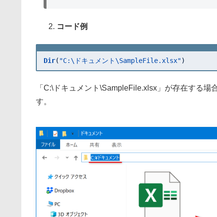
コード例
Dir
(
"C:\ドキュメント\SampleFile.xlsx"
)
「C:\ドキュメント\SampleFile.xlsx」が存在す
す。