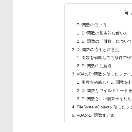
Dir関数の使い方
Dir関数の基本的な使い方
Dir関数の「引数」につい
Dir関数の応用と注意点
引数を省略して同条件で検
Dir関数の注意点
VBAのDir関数を使ったファ
引数を省略したDir関数を
Dir関数とワイルドカード
Dir関数とLike演算子
FileSystemObjectを使
VBAのDir関数まとめ