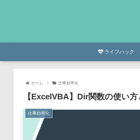
ライフハック
ホーム
仕事効率化
【ExcelVBA】Dir関数の
仕事効率化