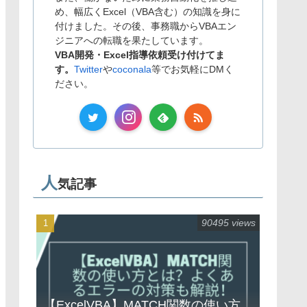
め、幅広くExcel（VBA含む）の知識を身に
付けました。その後、事務職からVBAエン
ジニアへの転職を果たしています。
VBA開発・Excel指導依頼受け付けてま
す。
Twitter
や
coconala
等でお気軽にDMく
ださい。
人
気記事
90495 views
【ExcelVBA】MATCH関数の使い方